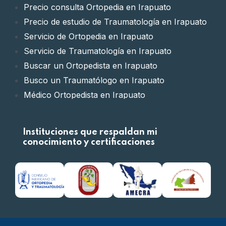
Precio consulta Ortopedia en Irapuato
Precio de estudio de Traumatología en Irapuato
Servicio de Ortopedia en Irapuato
Servicio de Traumatología en Irapuato
Buscar un Ortopedista en Irapuato
Busco un Traumatólogo en Irapuato
Médico Ortopedista en Irapuato
Médico Traumatólogo en Irapuato
Clínica de Ortopedia en Irapuato
Instituciones que respaldan mi
Clínica de Traumatología en Irapuato
conocimiento y certificaciones
Doctor Ortopedista en Irapuato
Doctor Traumatólogo en Irapuato
Ortopedista certificado en Irapuato
Traumatólogo certificado en Irapuato
Ortopedia privada en Irapuato