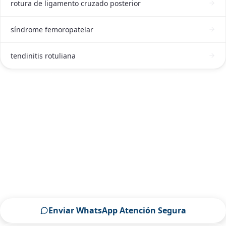
rotura de ligamento cruzado posterior
síndrome femoropatelar
tendinitis rotuliana
ATENCIÓN DE ORTOPEDIA Y TRAUMATOLOGÍA, CON
ESPECIALIDAD EN RODILLA EN IRAPUATO
Contactar a un Ortopedia y
traumatología, con especialidad en
rodilla en Irapuato ahora
Escríbenos por WhatsApp o llámanos, será un placer
atenderte.
Enviar WhatsApp Atención Segura