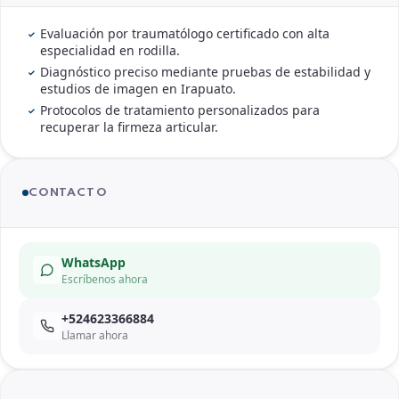
mediante diagnósticos avanzados de traumatología,
Evaluación por traumatólogo certificado con alta
asegurando que cada ligamento y estructura recupere la
especialidad en rodilla.
firmeza necesaria para su vida diaria.
Diagnóstico preciso mediante pruebas de estabilidad y
estudios de imagen en Irapuato.
Protocolos de tratamiento personalizados para
recuperar la firmeza articular.
CONTACTO
WhatsApp
Escríbenos ahora
+524623366884
Llamar ahora