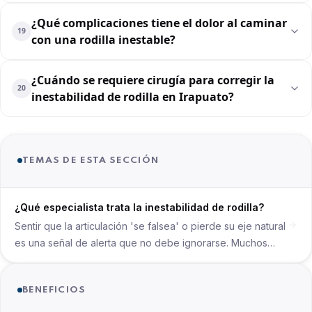
¿Qué complicaciones tiene el dolor al caminar
19
con una rodilla inestable?
¿Cuándo se requiere cirugía para corregir la
20
inestabilidad de rodilla en Irapuato?
TEMAS DE ESTA SECCIÓN
¿Qué especialista trata la inestabilidad de rodilla?
Sentir que la articulación 'se falsea' o pierde su eje natural
es una señal de alerta que no debe ignorarse. Muchos
pacientes se preguntan qué especialista trata inestabilidad
de rodilla cuando notan que el soporte físico falla al
BENEFICIOS
caminar o hacer deporte. En Irapuato, brindamos una
atención enfocada en corregir la inestabilidad de rodilla