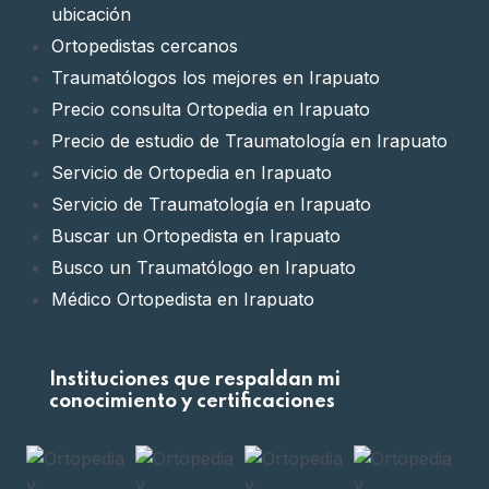
ubicación
Ortopedistas cercanos
Traumatólogos los mejores en Irapuato
Precio consulta Ortopedia en Irapuato
Precio de estudio de Traumatología en Irapuato
Servicio de Ortopedia en Irapuato
Servicio de Traumatología en Irapuato
Buscar un Ortopedista en Irapuato
Busco un Traumatólogo en Irapuato
Médico Ortopedista en Irapuato
Médico Traumatólogo en Irapuato
Clínica de Ortopedia en Irapuato
Instituciones que respaldan mi
Clínica de Traumatología en Irapuato
conocimiento y certificaciones
Doctor Ortopedista en Irapuato
Doctor Traumatólogo en Irapuato