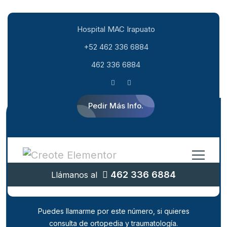
Hospital MAC Irapuato
+52 462 336 6884
462 336 6884
Pedir Más Info.
¿Quieres comunicarte con la
462 336 6884
Llámanos al
clínica de ortopedia y
traumatología?
Puedes llamarme por este número, si quieres
consulta de ortopedia y traumatología.