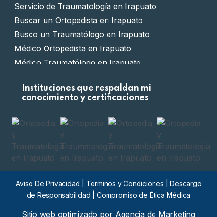
Servicio de Traumatología en Irapuato
Buscar un Ortopedista en Irapuato
Busco un Traumatólogo en Irapuato
Médico Ortopedista en Irapuato
Médico Traumatólogo en Irapuato
Clínica de Ortopedia en Irapuato
Instituciones que respaldan mi
Clínica de Traumatología en Irapuato
conocimiento y certificaciones
Doctor Ortopedista en Irapuato
Doctor Traumatólogo en Irapuato
Ortopedista certificado en Irapuato
Traumatólogo certificado en Irapuato
Ortopedia privada en Irapuato
Traumatología privada en Irapuato
Aviso De Privacidad
|
Términos y Condiciones
|
Descargo
Costo de cirugía Ortopédica en Irapuato
de Responsabilidad
|
Compromiso de Ética Médica
Costo de cirugía Traumatológica en Irapuato
Sitio web optimizado por Agencia de Marketing