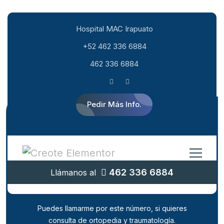
Hospital MAC Irapuato
+52 462 336 6884
462 336 6884
Pedir Más Info.
¿Quieres comunicarte con la
462 336 6884
Llámanos al
clínica de ortopedia y
traumatología?
Puedes llamarme por este número, si quieres
consulta de ortopedia y traumatología.