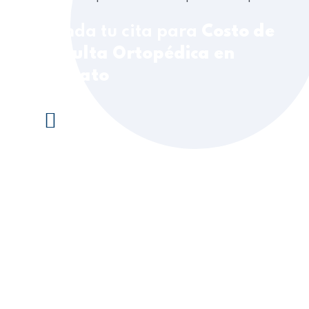
Agenda tu cita para
Costo de
Consulta Ortopédica en
Irapuato
¡Click aquí para contactar al
Ortopedista o Traumatólogo!
+52 84 4160 2006