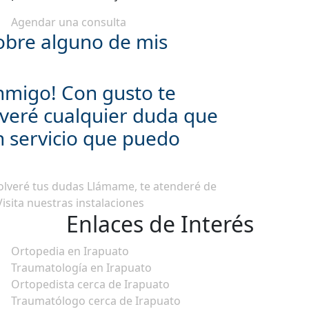
Agendar una consulta
obre alguno de mis
nmigo! Con gusto te
lveré cualquier duda que
n servicio que puedo
olveré tus dudas
Llámame, te atenderé de
Visita nuestras instalaciones
Enlaces de Interés
Ortopedia en Irapuato
Traumatología en Irapuato
Ortopedista cerca de Irapuato
Traumatólogo cerca de Irapuato