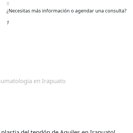
X
¿Necesitas más información o agendar una consulta?
1
 plastia del tendón de Aquiles en Irapuato!