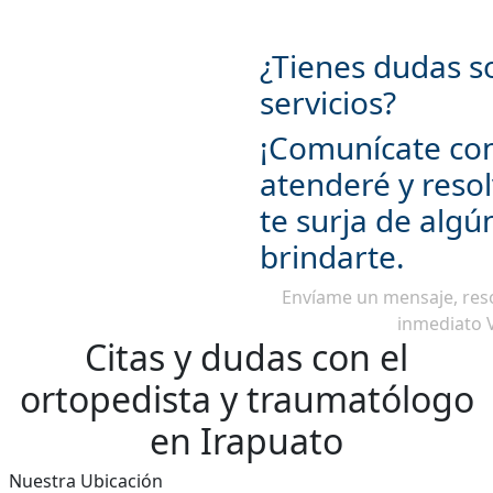
¿Tienes dudas s
servicios?
¡Comunícate co
atenderé y reso
te surja de algú
brindarte.
Envíame un mensaje, res
inmediato
Citas y dudas con el
ortopedista y traumatólogo
en Irapuato
Nuestra Ubicación