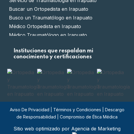
Servicio de Traumatología en Irapuato
Buscar un Ortopedista en Irapuato
Busco un Traumatólogo en Irapuato
Médico Ortopedista en Irapuato
Médico Traumatólogo en Irapuato
Clínica de Ortopedia en Irapuato
Instituciones que respaldan mi
Clínica de Traumatología en Irapuato
conocimiento y certificaciones
Doctor Ortopedista en Irapuato
Doctor Traumatólogo en Irapuato
Ortopedista certificado en Irapuato
Traumatólogo certificado en Irapuato
Ortopedia privada en Irapuato
Traumatología privada en Irapuato
Aviso De Privacidad
|
Términos y Condiciones
|
Descargo
Costo de cirugía Ortopédica en Irapuato
de Responsabilidad
|
Compromiso de Ética Médica
Costo de cirugía Traumatológica en Irapuato
Sitio web optimizado por Agencia de Marketing
Whatsapp de un Ortopedista en Irapuato