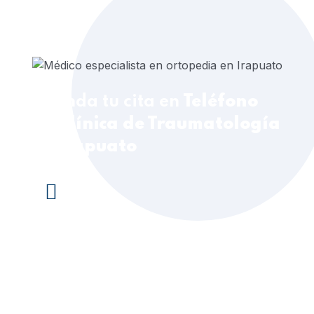
Agenda tu cita en
Teléfono
de Clínica de Traumatología
en Irapuato
¡Click aquí para contactar al
Ortopedista o Traumatólogo!
+52 84 4160 2006