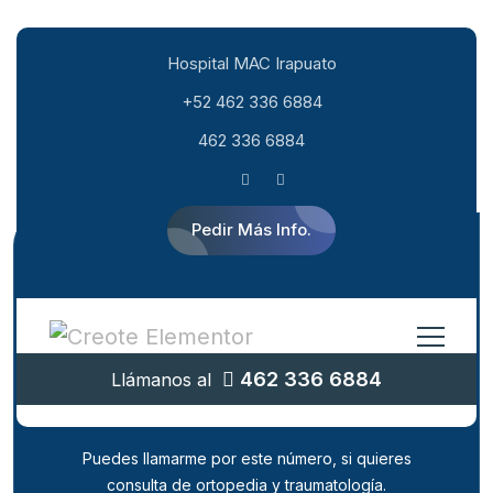
Hospital MAC Irapuato
+52 462 336 6884
462 336 6884
Pedir Más Info.
¿Quieres comunicarte con la
462 336 6884
Llámanos al
clínica de ortopedia y
traumatología?
Puedes llamarme por este número, si quieres
consulta de ortopedia y traumatología.