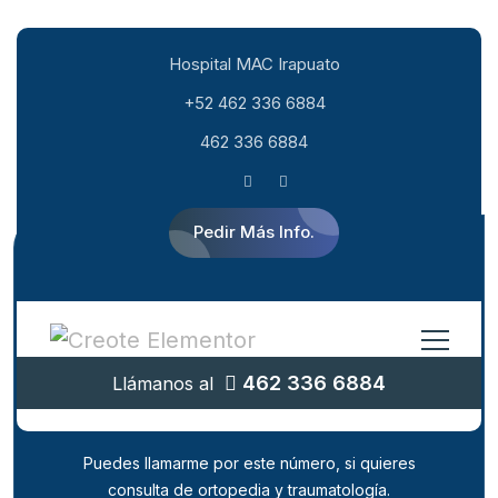
Hospital MAC Irapuato
+52 462 336 6884
462 336 6884
Pedir Más Info.
¿Quieres comunicarte con la
462 336 6884
Llámanos al
clínica de ortopedia y
traumatología?
Puedes llamarme por este número, si quieres
consulta de ortopedia y traumatología.