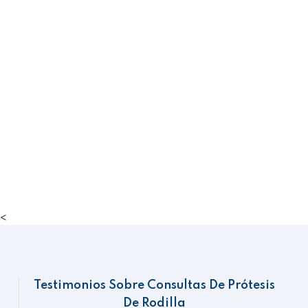
Ortopedista o Traumatólogo!
+52 84 4160 2006
<
Testimonios Sobre Consultas De Prótesis
De Rodilla