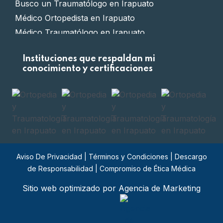
Busco un Traumatólogo en Irapuato
Médico Ortopedista en Irapuato
Médico Traumatólogo en Irapuato
Clínica de Ortopedia en Irapuato
Instituciones que respaldan mi
Clínica de Traumatología en Irapuato
conocimiento y certificaciones
Doctor Ortopedista en Irapuato
Doctor Traumatólogo en Irapuato
Ortopedista certificado en Irapuato
Traumatólogo certificado en Irapuato
Ortopedia privada en Irapuato
Traumatología privada en Irapuato
Aviso De Privacidad
|
Términos y Condiciones
|
Descargo
Costo de cirugía Ortopédica en Irapuato
de Responsabilidad
|
Compromiso de Ética Médica
Costo de cirugía Traumatológica en Irapuato
Sitio web optimizado por Agencia de Marketing
Whatsapp de un Ortopedista en Irapuato
Whatsapp de un Traumatólogo en Irapuato
Teléfono de Clínica de Ortopedia en Irapuato