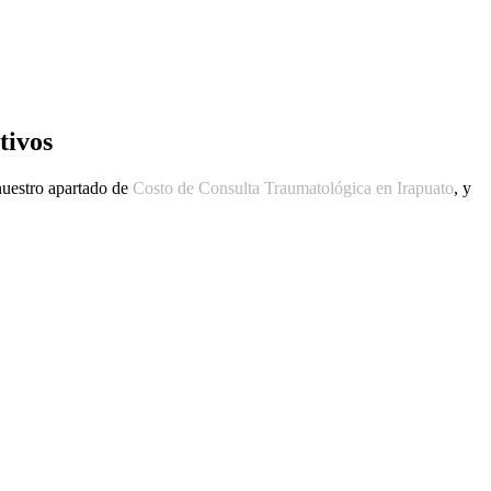
tivos
 nuestro apartado de
Costo de Consulta Traumatológica en Irapuato
, y