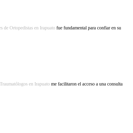
s de Ortopedistas en Irapuato
fue fundamental para confiar en su
 Traumatólogos en Irapuato
me facilitaron el acceso a una consulta