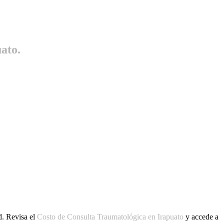
ato.
d. Revisa el
Costo de Consulta Traumatológica en Irapuato
y accede a