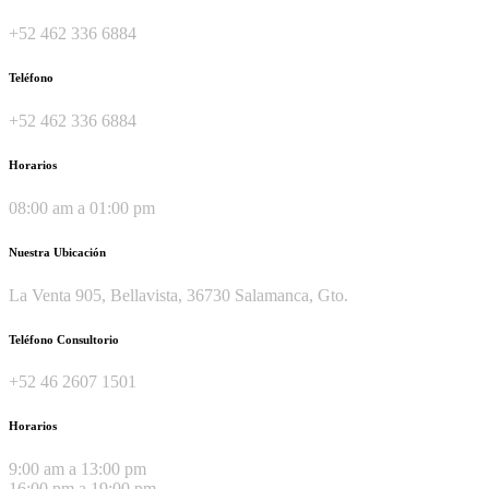
+52 462 336 6884
Teléfono
+52 462 336 6884
Horarios
08:00 am a 01:00 pm
Nuestra Ubicación
La Venta 905, Bellavista, 36730 Salamanca, Gto.
Teléfono Consultorio
+52 46 2607 1501
Horarios
9:00 am a 13:00 pm
16:00 pm a 19:00 pm