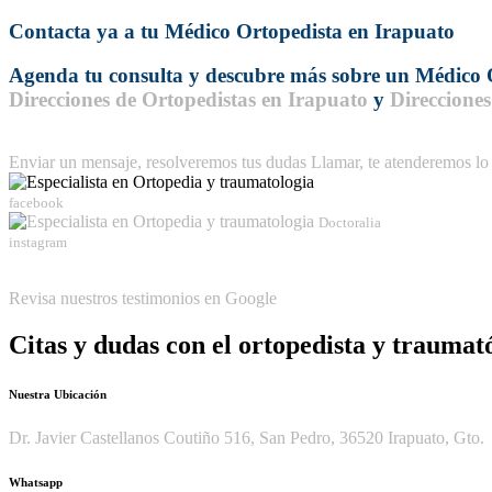
Contacta ya a tu
Médico Ortopedista en Irapuato
Agenda tu consulta y descubre más sobre un
Médico 
Direcciones de Ortopedistas en Irapuato
y
Direccione
Enviar un mensaje, resolveremos tus dudas
Llamar, te atenderemos lo
facebook
Doctoralia
instagram
Revisa nuestros testimonios en Google
Citas y dudas con el ortopedista y traumat
Nuestra Ubicación
Dr. Javier Castellanos Coutiño 516, San Pedro, 36520 Irapuato, Gto.
Whatsapp