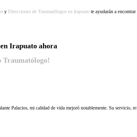
to
y
Direcciones de Traumatólogos en Irapuato
te ayudarán a encontrar 
en Irapuato
ahora
 o Traumatólogo!
lante Palacios, mi calidad de vida mejoró notablemente. Su servicio, re