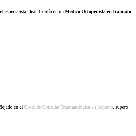
el especialista ideal. Confía en un
Médico Ortopedista en Irapuato
flejado en el
Costo de Consulta Traumatológica en Irapuato
, superó