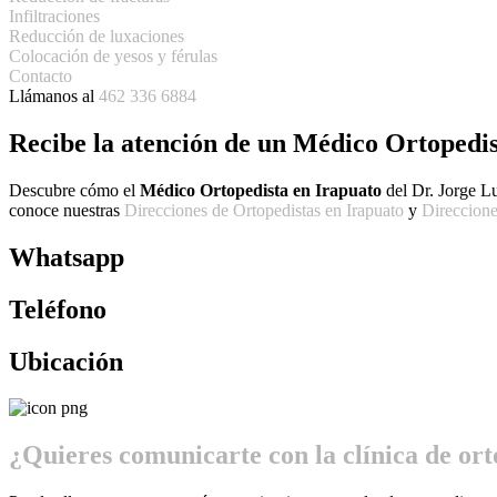
Infiltraciones
Reducción de luxaciones
Colocación de yesos y férulas
Contacto
Llámanos al
462 336 6884
Recibe la atención de un
Médico Ortopedis
Descubre cómo el
Médico Ortopedista en Irapuato
del Dr. Jorge Lu
conoce nuestras
Direcciones de Ortopedistas en Irapuato
y
Direccione
Whatsapp
Teléfono
Ubicación
¿Quieres comunicarte con la clínica de or