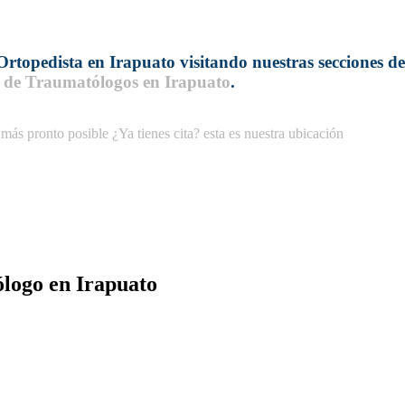
Ortopedista en Irapuato
visitando nuestras secciones d
s de Traumatólogos en Irapuato
.
 más pronto posible
¿Ya tienes cita? esta es nuestra ubicación
ólogo en Irapuato