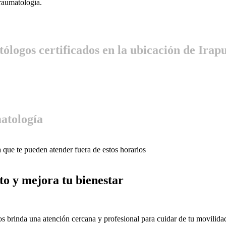
traumatología.
ólogos certificados en la ubicación de Irapu
atología
 que te pueden atender fuera de estos horarios
to
y mejora tu bienestar
s brinda una atención cercana y profesional para cuidar de tu movilida